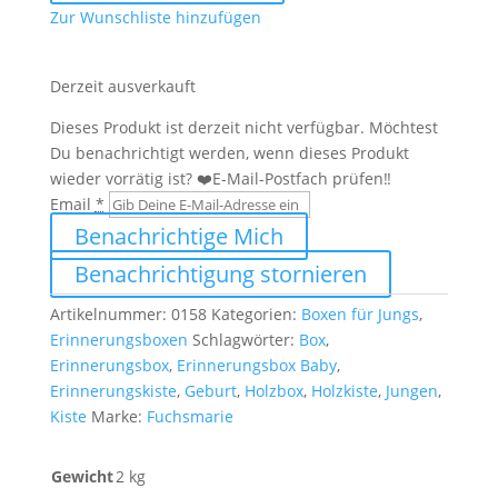
Holzkiste
Zur Wunschliste hinzufügen
Elefant
Menge
Derzeit ausverkauft
Dieses Produkt ist derzeit nicht verfügbar. Möchtest
Du benachrichtigt werden, wenn dieses Produkt
wieder vorrätig ist? ❤️E-Mail-Postfach prüfen‼️
Email
*
Benachrichtige Mich
Benachrichtigung stornieren
Artikelnummer:
0158
Kategorien:
Boxen für Jungs
,
Erinnerungsboxen
Schlagwörter:
Box
,
Erinnerungsbox
,
Erinnerungsbox Baby
,
Erinnerungskiste
,
Geburt
,
Holzbox
,
Holzkiste
,
Jungen
,
Kiste
Marke:
Fuchsmarie
Gewicht
2 kg