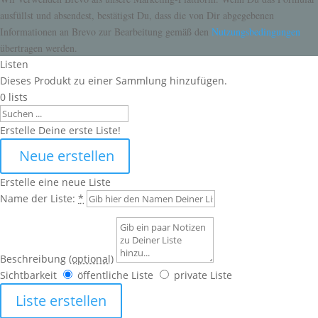
ausfüllst und absendest, bestätigst Du, dass die von Dir abgegebenen
Informationen an Brevo zur Bearbeitung gemäß den
Nutzungsbedingungen
übertragen werden.
Listen
Dieses Produkt zu einer Sammlung hinzufügen.
0
lists
Search
Erstelle Deine erste Liste!
Neue erstellen
Erstelle eine neue Liste
Name der Liste:
*
Beschreibung
(optional)
Sichtbarkeit
öffentliche Liste
private Liste
Liste erstellen