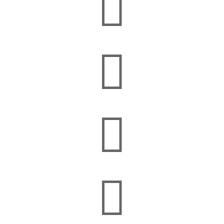



