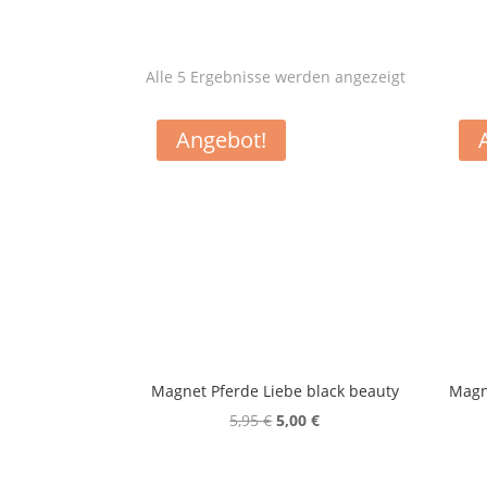
Alle 5 Ergebnisse werden angezeigt
Angebot!
Magnet Pferde Liebe black beauty
Magn
Ursprünglicher
Aktueller
5,95
€
5,00
€
Preis
Preis
war:
ist: