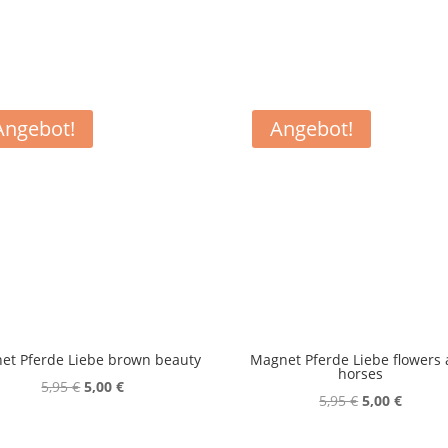
Angebot!
Angebot!
et Pferde Liebe brown beauty
Magnet Pferde Liebe flowers
horses
Ursprünglicher
Aktueller
5,95
€
5,00
€
Ursprünglic
Aktuell
5,95
€
5,00
€
Preis
Preis
Preis
Preis
war:
ist: