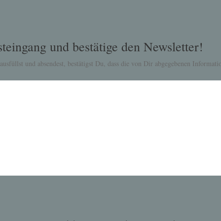
teingang und bestätige den Newsletter!
usfüllst und absendest, bestätigst Du, dass die von Dir abgegebenen Informa