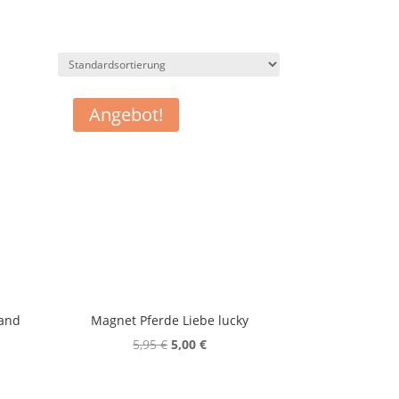
Angebot!
 and
Magnet Pferde Liebe lucky
Ursprünglicher
Aktueller
5,95
€
5,00
€
her
er
Preis
Preis
war:
ist: