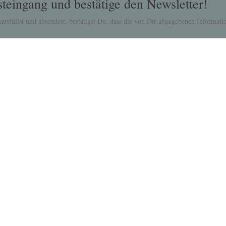
teingang und bestätige den Newsletter!
usfüllst und absendest, bestätigst Du, dass die von Dir abgegebenen Informa