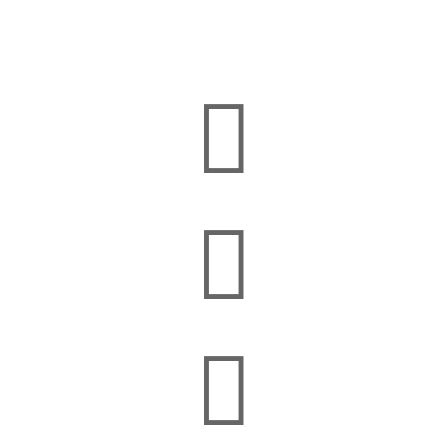


