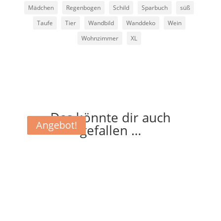
Mädchen
Regenbogen
Schild
Sparbuch
süß
Taufe
Tier
Wandbild
Wanddeko
Wein
Wohnzimmer
XL
Das könnte dir auch
Angebot!
Angebot!
gefallen …