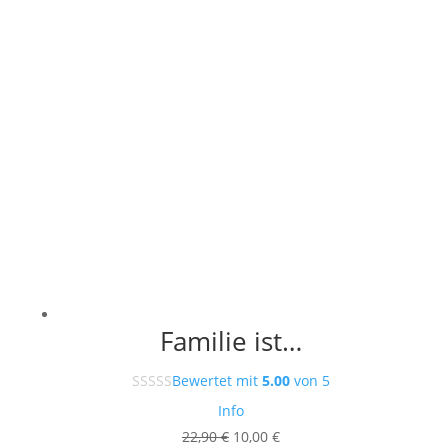
Familie ist…
Bewertet mit
5.00
von 5
Info
Ursprünglicher
Aktueller
22,90
€
10,00
€