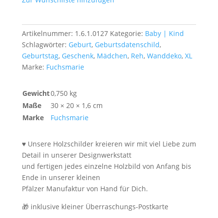
Reh
Menge
Artikelnummer:
1.6.1.0127
Kategorie:
Baby | Kind
Schlagwörter:
Geburt
,
Geburtsdatenschild
,
Geburtstag
,
Geschenk
,
Mädchen
,
Reh
,
Wanddeko
,
XL
Marke:
Fuchsmarie
Gewicht
0,750 kg
Maße
30 × 20 × 1,6 cm
Marke
Fuchsmarie
♥ Unsere Holzschilder kreieren wir mit viel Liebe zum
Detail in unserer Designwerkstatt
und fertigen jedes einzelne Holzbild von Anfang bis
Ende in unserer kleinen
Pfälzer Manufaktur von Hand für Dich.
🎁 inklusive kleiner Überraschungs-Postkarte