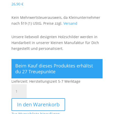
26,90
€
Kein Mehrwertsteuerausweis, da Kleinunternehmer
nach §19 (1) UStG. Preise zzgl.
Versand
Unsere liebevoll designten Holzschilder werden in
Handarbeit in unserer kleinen Manufaktur für Dich
hergestellt und personalisiert.
Beim Kauf dieses Produktes erhältst
du 27 Treuepunkte
Lieferzeit:
Herstellungszeit 5-7 Werktage
Personalisiertes
Holzbild
mit
In den Warenkorb
Geburtsdaten
Motiv
Zur Wunschliste hinzufügen