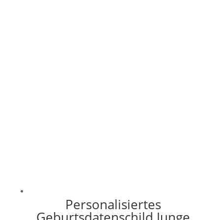
Preis
Preis
war:
ist:
22,90 €
10,00 €.
Personalisiertes
Geburtsdatenschild Junge