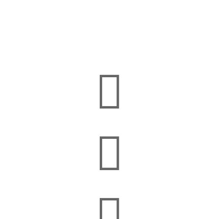


