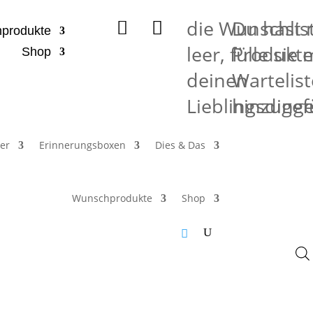
die Wunschlist
Du hast 


produkte
leer, fülle sie 
Produkte
Shop
deinen
Wartelist
Lieblingsding
hinzugef
er
Erinnerungsboxen
Dies & Das
Wunschprodukte
Shop