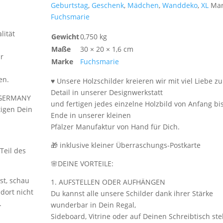
Geburtstag
,
Geschenk
,
Mädchen
,
Wanddeko
,
XL
Mar
Fuchsmarie
lität
Gewicht
0,750 kg
Maße
30 × 20 × 1,6 cm
ur
Marke
Fuchsmarie
en.
♥ Unsere Holzschilder kreieren wir mit viel Liebe z
Detail in unserer Designwerkstatt
 GERMANY
und fertigen jedes einzelne Holzbild von Anfang bi
rtigen Dein
Ende in unserer kleinen
Pfälzer Manufaktur von Hand für Dich.
🎁 inklusive kleiner Überraschungs-Postkarte
Teil des
🌸DEINE VORTEILE:
st, schau
1. AUFSTELLEN ODER AUFHÄNGEN
dort nicht
Du kannst alle unsere Schilder dank ihrer Stärke
.
wunderbar in Dein Regal,
Sideboard, Vitrine oder auf Deinen Schreibtisch ste