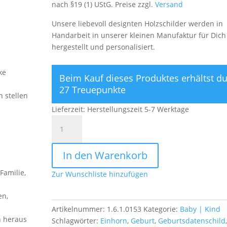
nach §19 (1) UStG. Preise zzgl.
Versand
Unsere liebevoll designten Holzschilder werden in
Handarbeit in unserer kleinen Manufaktur für Dich
hergestellt und personalisiert.
ke
Beim Kauf dieses Produktes erhältst d
27 Treuepunkte
h stellen
Lieferzeit:
Herstellungszeit 5-7 Werktage
Personalisiertes
Holzbild
mit
In den Warenkorb
Geburtsdaten
Motiv
Familie,
Zur Wunschliste hinzufügen
Einhorn
Menge
en,
Artikelnummer:
1.6.1.0153
Kategorie:
Baby | Kind
n heraus
Schlagwörter:
Einhorn
,
Geburt
,
Geburtsdatenschild
,