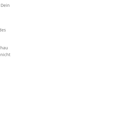
 Dein
des
chau
 nicht