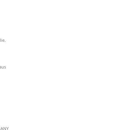
ie,
aus
MANY