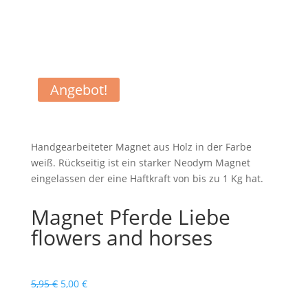
Angebot!
Handgearbeiteter Magnet aus Holz in der Farbe
weiß. Rückseitig ist ein starker Neodym Magnet
eingelassen der eine Haftkraft von bis zu 1 Kg hat.
Magnet Pferde Liebe
flowers and horses
Ursprünglicher
Aktueller
5,95
€
5,00
€
Preis
Preis