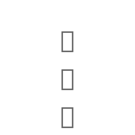


