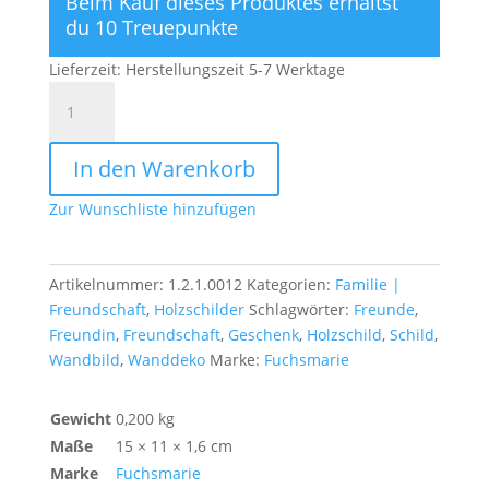
Beim Kauf dieses Produktes erhältst
du 10 Treuepunkte
Lieferzeit:
Herstellungszeit 5-7 Werktage
Freundschaft
ist
wie
In den Warenkorb
ein
Baum
Zur Wunschliste hinzufügen
Menge
Artikelnummer:
1.2.1.0012
Kategorien:
Familie |
Freundschaft
,
Holzschilder
Schlagwörter:
Freunde
,
Freundin
,
Freundschaft
,
Geschenk
,
Holzschild
,
Schild
,
Wandbild
,
Wanddeko
Marke:
Fuchsmarie
Gewicht
0,200 kg
Maße
15 × 11 × 1,6 cm
Marke
Fuchsmarie