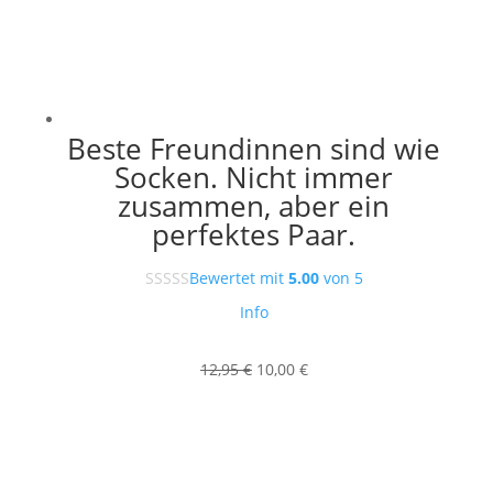
Beste Freundinnen sind wie
Socken. Nicht immer
zusammen, aber ein
perfektes Paar.
Bewertet mit
5.00
von 5
Info
Ursprünglicher
Aktueller
12,95
€
10,00
€
Preis
Preis
war:
ist:
12,95 €
10,00 €.