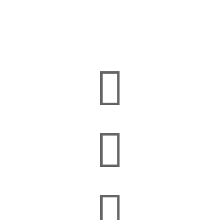


