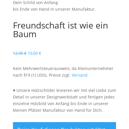
Dein Schild von Anfang
bis Ende von Hand in unserer Manufaktur.
Freundschaft ist wie ein
Baum
Ursprünglicher
Aktueller
12,95
€
10,00
€
Preis
Preis
war:
ist:
Kein Mehrwertsteuerausweis, da Kleinunternehmer
12,95 €
10,00 €.
nach §19 (1) UStG. Preise zzgl.
Versand
♥ Unsere Holzschilder kreieren wir mit viel Liebe zum
Detail in unserer Designwerkstatt und fertigen jedes
einzelne Holzbild von Anfang bis Ende in unserer
kleinen Pfälzer Manufaktur von Hand für Dich.