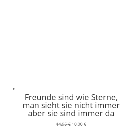
Freunde sind wie Sterne,
man sieht sie nicht immer
aber sie sind immer da
Ursprünglicher
Aktueller
14,95
€
10,00
€
Preis
Preis