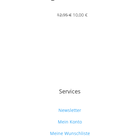
Ursprünglicher
Aktueller
12,95
€
10,00
€
Preis
Preis
war:
ist:
12,95 €
10,00 €.
Services
Newsletter
Mein Konto
Meine Wunschliste