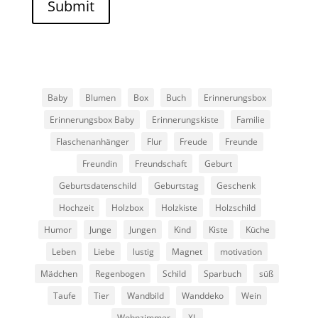
Submit
Baby
Blumen
Box
Buch
Erinnerungsbox
Erinnerungsbox Baby
Erinnerungskiste
Familie
Flaschenanhänger
Flur
Freude
Freunde
Freundin
Freundschaft
Geburt
Geburtsdatenschild
Geburtstag
Geschenk
Hochzeit
Holzbox
Holzkiste
Holzschild
Humor
Junge
Jungen
Kind
Kiste
Küche
Leben
Liebe
lustig
Magnet
motivation
Mädchen
Regenbogen
Schild
Sparbuch
süß
Taufe
Tier
Wandbild
Wanddeko
Wein
Wohnzimmer
XL