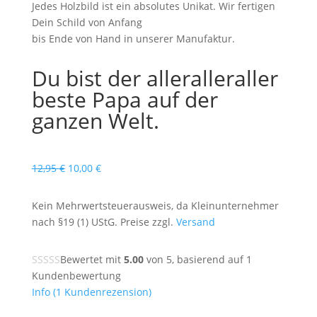
Jedes Holzbild ist ein absolutes Unikat. Wir fertigen
Dein Schild von Anfang
bis Ende von Hand in unserer Manufaktur.
Du bist der alleralleraller
beste Papa auf der
ganzen Welt.
Ursprünglicher
Aktueller
12,95
€
10,00
€
Preis
Preis
war:
ist:
Kein Mehrwertsteuerausweis, da Kleinunternehmer
12,95 €
10,00 €.
nach §19 (1) UStG. Preise zzgl.
Versand
Bewertet mit
5.00
von 5, basierend auf
1
Kundenbewertung
Info
(
1
Kundenrezension)