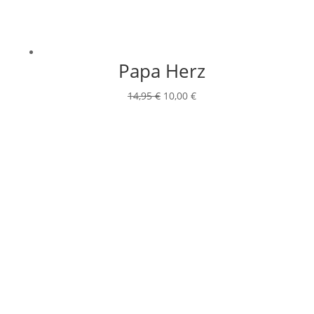
Papa Herz
Ursprünglicher
Aktueller
14,95
€
10,00
€
Preis
Preis
war:
ist:
14,95 €
10,00 €.