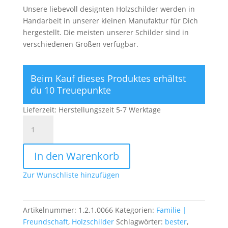
Unsere liebevoll designten Holzschilder werden in
Handarbeit in unserer kleinen Manufaktur für Dich
hergestellt. Die meisten unserer Schilder sind in
verschiedenen Größen verfügbar.
Beim Kauf dieses Produktes erhältst
du 10 Treuepunkte
Lieferzeit:
Herstellungszeit 5-7 Werktage
Du
bist
der
In den Warenkorb
alleralleraller
beste
Zur Wunschliste hinzufügen
Papa
auf
der
Artikelnummer:
1.2.1.0066
Kategorien:
Familie |
ganzen
Freundschaft
,
Holzschilder
Schlagwörter:
bester
,
Welt.