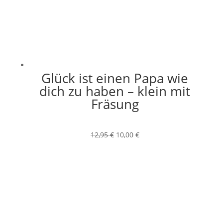
Glück ist einen Papa wie
dich zu haben – klein mit
Fräsung
Ursprünglicher
Aktueller
12,95
€
10,00
€
Preis
Preis
war:
ist:
12,95 €
10,00 €.