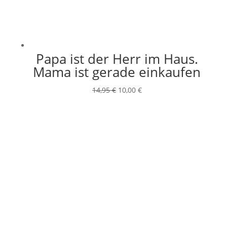
Papa ist der Herr im Haus.
Mama ist gerade einkaufen
Ursprünglicher
Aktueller
14,95
€
10,00
€
Preis
Preis
war:
ist:
14,95 €
10,00 €.