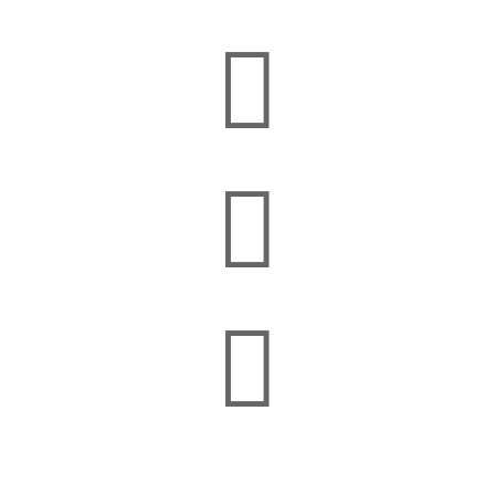


