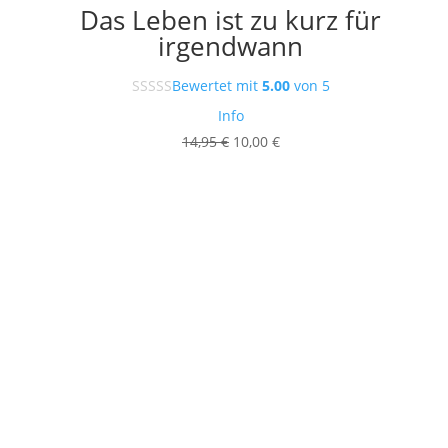
Das Leben ist zu kurz für
irgendwann
Bewertet mit
5.00
von 5
Info
Ursprünglicher
Aktueller
14,95
€
10,00
€
Preis
Preis
war:
ist:
14,95 €
10,00 €.