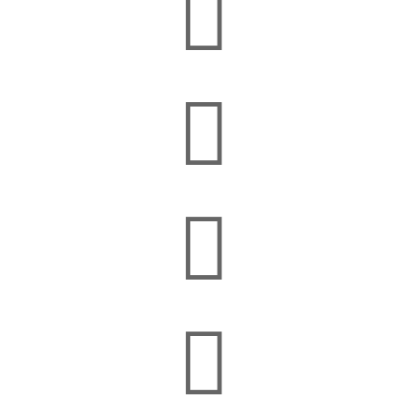



