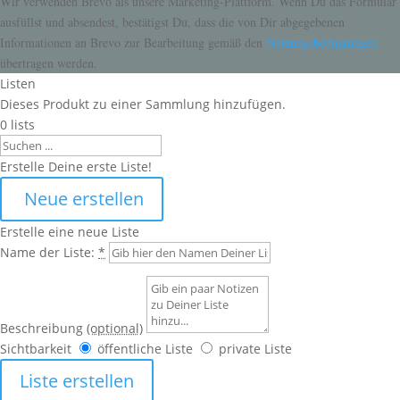
Wir verwenden Brevo als unsere Marketing-Plattform. Wenn Du das Formular
ausfüllst und absendest, bestätigst Du, dass die von Dir abgegebenen
Informationen an Brevo zur Bearbeitung gemäß den
Nutzungsbedingungen
übertragen werden.
Listen
Dieses Produkt zu einer Sammlung hinzufügen.
0
lists
Search
Erstelle Deine erste Liste!
Neue erstellen
Erstelle eine neue Liste
Name der Liste:
*
Beschreibung
(optional)
Sichtbarkeit
öffentliche Liste
private Liste
Liste erstellen