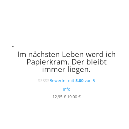
Im nächsten Leben werd ich
Papierkram. Der bleibt
immer liegen.
Bewertet mit
5.00
von 5
Info
Ursprünglicher
Aktueller
12,95
€
10,00
€
Preis
Preis
war:
ist:
12,95 €
10,00 €.