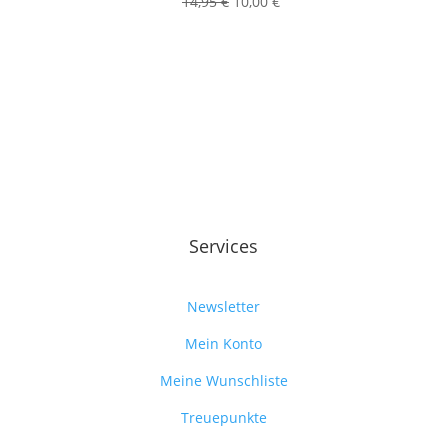
Ursprünglicher
Aktueller
14,95
€
10,00
€
Preis
Preis
war:
ist:
14,95 €
10,00 €.
Services
Newsletter
Mein Konto
Meine Wunschliste
Treuepunkte