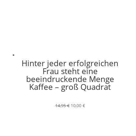
Hinter jeder erfolgreichen
Frau steht eine
beeindruckende Menge
Kaffee – groß Quadrat
Ursprünglicher
Aktueller
14,95
€
10,00
€
Preis
Preis
war:
ist:
14,95 €
10,00 €.