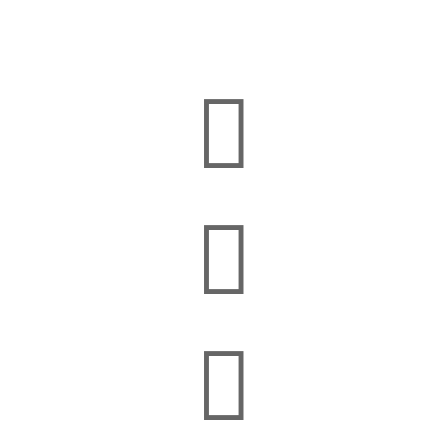


