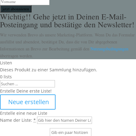
jetzt abonnieren
Wichtig!! Gehe jetzt in Deinen E-Mail-
Posteingang und bestätige den Newsletter!
Wir verwenden Brevo als unsere Marketing-Plattform. Wenn Du das Formular
ausfüllst und absendest, bestätigst Du, dass die von Dir abgegebenen
Informationen an Brevo zur Bearbeitung gemäß den
Nutzungsbedingungen
übertragen werden.
Listen
Dieses Produkt zu einer Sammlung hinzufügen.
0
lists
Search
Erstelle Deine erste Liste!
Neue erstellen
Erstelle eine neue Liste
Name der Liste:
*