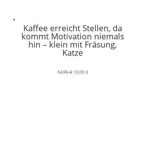
Kaffee erreicht Stellen, da
kommt Motivation niemals
hin – klein mit Fräsung,
Katze
Ursprünglicher
Aktueller
12,95
€
10,00
€
Preis
Preis
war:
ist:
12,95 €
10,00 €.