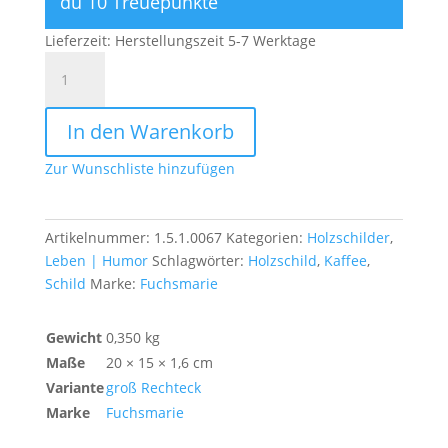
du 10 Treuepunkte
Lieferzeit:
Herstellungszeit 5-7 Werktage
Der
frühe
Vogel
In den Warenkorb
braucht
viel
Zur Wunschliste hinzufügen
Kaffee
Menge
Artikelnummer:
1.5.1.0067
Kategorien:
Holzschilder
,
Leben | Humor
Schlagwörter:
Holzschild
,
Kaffee
,
Schild
Marke:
Fuchsmarie
Gewicht
0,350 kg
Maße
20 × 15 × 1,6 cm
Variante
groß Rechteck
Marke
Fuchsmarie