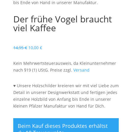
bis Ende von Hand in unserer Manufaktur.
Der frühe Vogel braucht
viel Kaffee
Ursprünglicher
Aktueller
14,95
€
10,00
€
Preis
Preis
war:
ist:
Kein Mehrwertsteuerausweis, da Kleinunternehmer
14,95 €
10,00 €.
nach §19 (1) UStG. Preise zzgl.
Versand
♥ Unsere Holzschilder kreieren wir mit viel Liebe zum
Detail in unserer Designwerkstatt und fertigen jedes
einzelne Holzbild von Anfang bis Ende in unserer
kleinen Pfälzer Manufaktur von Hand für Dich.
Beim Kauf dieses Produktes erhältst