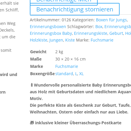
erhält sie
Benachrichtigung stornieren
n Schliff,
Artikelnummer:
0126
Kategorien:
Boxen für Jungs
,
chen Weg
Erinnerungsboxen
Schlagwörter:
Box
,
Erinnerungs
Deckels,
Erinnerungsbox Baby
,
Erinnerungskiste
,
Geburt
,
Ho
t um die
Holzkiste
,
Jungen
,
Kiste
Marke:
Fuchsmarie
 somit
Gewicht
2 kg
Maße
30 × 20 × 16 cm
Marke
Fuchsmarie
Boxengröße
standard
,
L
,
XL
 wird und
🍼Wundervolle personalisierte Baby Erinnerungsb
aus Holz mit Geburtsdaten und niedlichem Aquare
ern
Motiv.
Die perfekte Kiste als Geschenk zur Geburt, Taufe,
Weihnachten, Ostern oder einfach nur aus Liebe.
🎁 inklusive kleiner Überraschungs-Postkarte