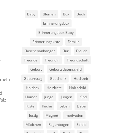
Baby
Blumen
Box
Buch
Erinnerungsbox
Erinnerungsbox Baby
Erinnerungskiste
Familie
Flaschenanhänger
Flur
Freude
Freunde
Freundin
Freundschaft
r
Geburt
Geburtsdatenschild
Geburtstag
Geschenk
Hochzeit
mmeln
Holzbox
Holzkiste
Holzschild
nd
Humor
Junge
Jungen
Kind
alz
Kiste
Küche
Leben
Liebe
lustig
Magnet
motivation
Mädchen
Regenbogen
Schild