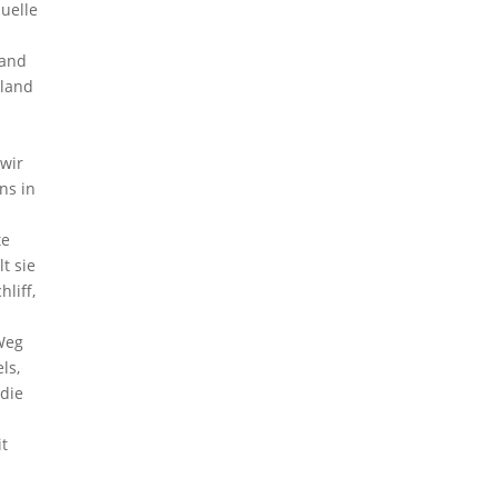
uelle
Hand
nland
wir
ns in
te
t sie
liff,
Weg
ls,
die
t