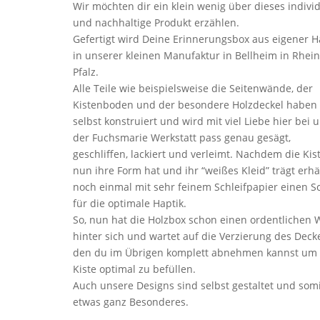
Wir möchten dir ein klein wenig über dieses individ
und nachhaltige Produkt erzählen.
Gefertigt wird Deine Erinnerungsbox aus eigener 
in unserer kleinen Manufaktur in Bellheim in Rhei
Pfalz.
Alle Teile wie beispielsweise die Seitenwände, der
Kistenboden und der besondere Holzdeckel haben 
selbst konstruiert und wird mit viel Liebe hier bei u
der Fuchsmarie Werkstatt pass genau gesägt,
geschliffen, lackiert und verleimt. Nachdem die Kis
nun ihre Form hat und ihr “weißes Kleid” trägt erhäl
noch einmal mit sehr feinem Schleifpapier einen Sch
für die optimale Haptik.
So, nun hat die Holzbox schon einen ordentlichen 
hinter sich und wartet auf die Verzierung des Decke
den du im Übrigen komplett abnehmen kannst um 
Kiste optimal zu befüllen.
Auch unsere Designs sind selbst gestaltet und somi
etwas ganz Besonderes.