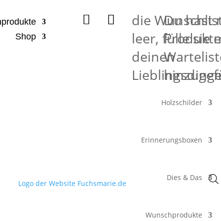
die Wunschlist
Du hast 


produkte
leer, fülle sie 
Produkte
Shop
deinen
Wartelist
Lieblingsding
hinzugef
Holzschilder
Erinnerungsboxen
Dies & Das
Wunschprodukte