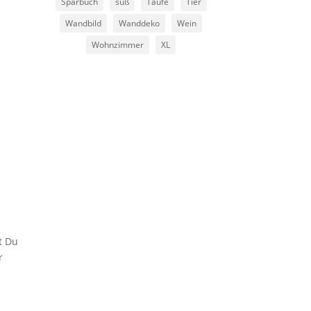
Sparbuch
süß
Taufe
Tier
Wandbild
Wanddeko
Wein
Wohnzimmer
XL
t Du
r