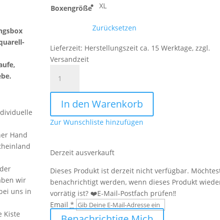
XL
Boxengröße
Zurücksetzen
ungsbox
uarell-
Lieferzeit:
Herstellungszeit ca. 15 Werktage, zzgl.
Versandzeit
aufe,
Erinnerungsbox
ebe.
Baby
Motiv
In den Warenkorb
Löwe
dividuelle
Menge
Zur Wunschliste hinzufügen
ner Hand
Rheinland
Derzeit ausverkauft
 der
Dieses Produkt ist derzeit nicht verfügbar. Möchtes
aben wir
benachrichtigt werden, wenn dieses Produkt wiede
bei uns in
vorrätig ist? ❤️E-Mail-Postfach prüfen‼️
Email
*
e Kiste
Benachrichtige Mich