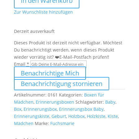
In den Warenkorb
|
Holzkiste
Zur Wunschliste hinzufügen
Prinzessin
Menge
Derzeit ausverkauft
Dieses Produkt ist derzeit nicht verfügbar. Möchtest
Du benachrichtigt werden, wenn dieses Produkt
wieder vorrätig ist? ❤️E-Mail-Postfach prüfen‼️
Email
*
Benachrichtige Mich
Benachrichtigung stornieren
Artikelnummer:
0161
Kategorien:
Boxen für
Mädchen
,
Erinnerungsboxen
Schlagwörter:
Baby
,
Box
,
Erinnerungsbox
,
Erinnerungsbox Baby
,
Erinnerungskiste
,
Geburt
,
Holzbox
,
Holzkiste
,
Kiste
,
Mädchen
Marke:
Fuchsmarie