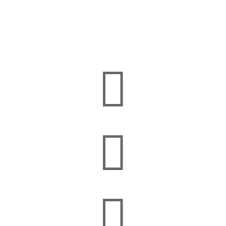


