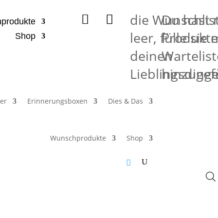
die Wunschlist
Du hast 


produkte
leer, fülle sie 
Produkte
Shop
deinen
Wartelist
Lieblingsding
hinzugef
er
Erinnerungsboxen
Dies & Das
Wunschprodukte
Shop