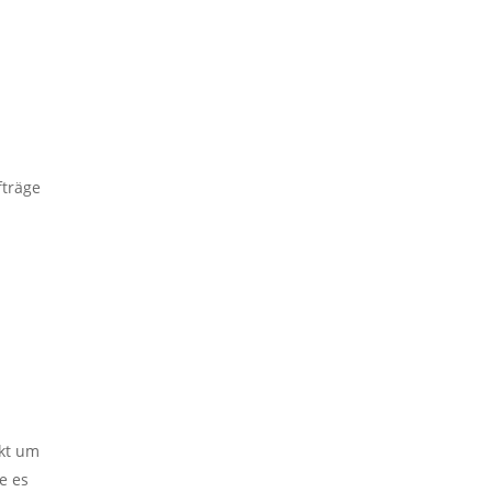
fträge
ekt um
e es