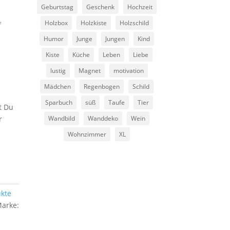
Geburtstag
Geschenk
Hochzeit
Holzbox
Holzkiste
Holzschild
f
Humor
Junge
Jungen
Kind
Kiste
Küche
Leben
Liebe
lustig
Magnet
motivation
Mädchen
Regenbogen
Schild
Sparbuch
süß
Taufe
Tier
t Du
r
Wandbild
Wanddeko
Wein
Wohnzimmer
XL
kte
arke: