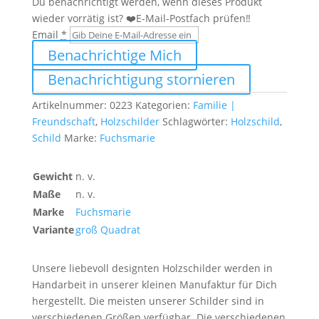
Du benachrichtigt werden, wenn dieses Produkt
wieder vorrätig ist? ❤️E-Mail-Postfach prüfen‼️
Email
*
Benachrichtige Mich
Benachrichtigung stornieren
Artikelnummer:
0223
Kategorien:
Familie |
Freundschaft
,
Holzschilder
Schlagwörter:
Holzschild
,
Schild
Marke:
Fuchsmarie
Gewicht
n. v.
Maße
n. v.
Marke
Fuchsmarie
Variante
groß Quadrat
Unsere liebevoll designten Holzschilder werden in
Handarbeit in unserer kleinen Manufaktur für Dich
hergestellt. Die meisten unserer Schilder sind in
verschiedenen Größen verfügbar. Die verschiedenen