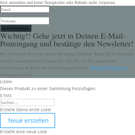
Jetzt anmelden und keine Neuigkeiten oder Rabatte mehr verpassen.
jetzt abonnieren
Wichtig!! Gehe jetzt in Deinen E-Mail-
Posteingang und bestätige den Newsletter!
Wir verwenden Brevo als unsere Marketing-Plattform. Wenn Du das Formular
ausfüllst und absendest, bestätigst Du, dass die von Dir abgegebenen
Informationen an Brevo zur Bearbeitung gemäß den
Nutzungsbedingungen
übertragen werden.
Listen
Dieses Produkt zu einer Sammlung hinzufügen.
0
lists
Search
Erstelle Deine erste Liste!
Neue erstellen
Erstelle eine neue Liste