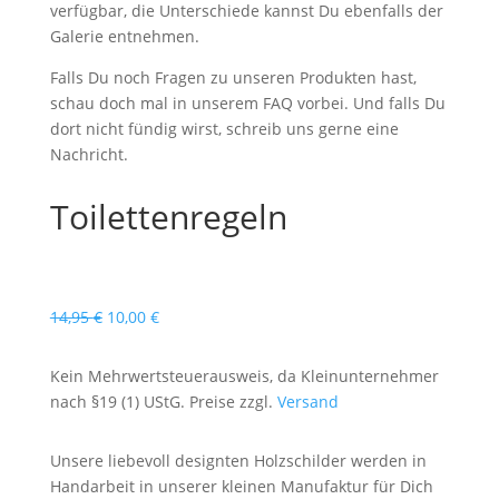
verfügbar, die Unterschiede kannst Du ebenfalls der
Galerie entnehmen.
Falls Du noch Fragen zu unseren Produkten hast,
schau doch mal in unserem FAQ vorbei. Und falls Du
dort nicht fündig wirst, schreib uns gerne eine
Nachricht.
Toilettenregeln
Ursprünglicher
Aktueller
14,95
€
10,00
€
Preis
Preis
war:
ist:
Kein Mehrwertsteuerausweis, da Kleinunternehmer
14,95 €
10,00 €.
nach §19 (1) UStG. Preise zzgl.
Versand
Unsere liebevoll designten Holzschilder werden in
Handarbeit in unserer kleinen Manufaktur für Dich