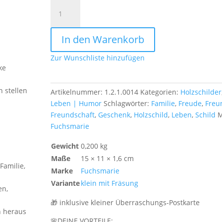
Nimm
dir
Zeit
In den Warenkorb
um
glücklich
Zur Wunschliste hinzufügen
zu
ke
sein
Menge
h stellen
Artikelnummer:
1.2.1.0014
Kategorien:
Holzschilder
Leben | Humor
Schlagwörter:
Familie
,
Freude
,
Freu
Freundschaft
,
Geschenk
,
Holzschild
,
Leben
,
Schild
M
Fuchsmarie
Gewicht
0,200 kg
Maße
15 × 11 × 1,6 cm
Familie,
Marke
Fuchsmarie
Variante
klein mit Fräsung
en,
🎁 inklusive kleiner Überraschungs-Postkarte
n heraus
🌸DEINE VORTEILE: