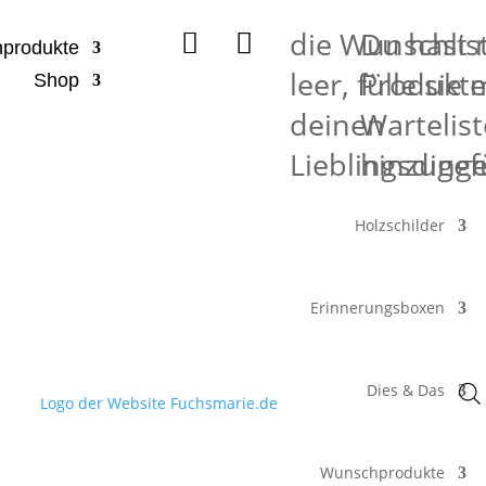
die Wunschlist
Du hast 


produkte
leer, fülle sie 
Produkte
Shop
deinen
Wartelist
Lieblingsding
hinzugef
Holzschilder
Erinnerungsboxen
Dies & Das
Wunschprodukte