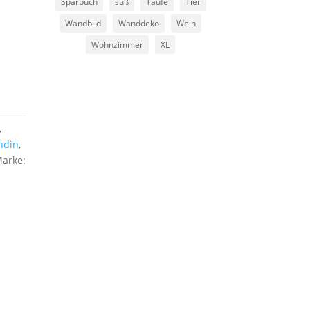
Sparbuch
süß
Taufe
Tier
Wandbild
Wanddeko
Wein
Wohnzimmer
XL
,
ndin
,
arke: