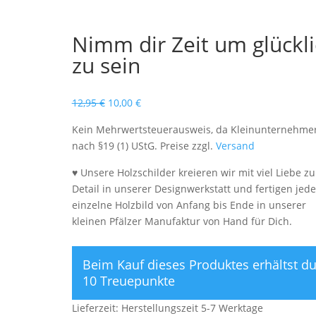
Nimm dir Zeit um glückl
zu sein
Ursprünglicher
Aktueller
12,95
€
10,00
€
Preis
Preis
Kein Mehrwertsteuerausweis, da Kleinunternehme
war:
ist:
nach §19 (1) UStG. Preise zzgl.
Versand
12,95 €
10,00 €.
♥ Unsere Holzschilder kreieren wir mit viel Liebe z
Detail in unserer Designwerkstatt und fertigen jede
einzelne Holzbild von Anfang bis Ende in unserer
kleinen Pfälzer Manufaktur von Hand für Dich.
Beim Kauf dieses Produktes erhältst d
10 Treuepunkte
Lieferzeit:
Herstellungszeit 5-7 Werktage