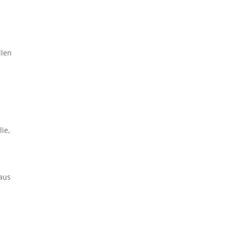
llen
ie,
aus