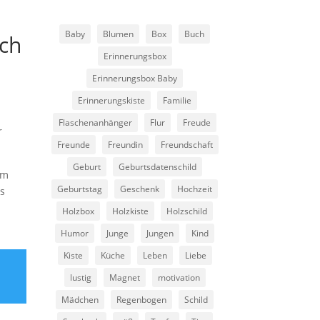
Baby
Blumen
Box
Buch
ich
Erinnerungsbox
Erinnerungsbox Baby
Erinnerungskiste
Familie
Flaschenanhänger
Flur
Freude
r
Freunde
Freundin
Freundschaft
Geburt
Geburtsdatenschild
um
Geburtstag
Geschenk
Hochzeit
s
Holzbox
Holzkiste
Holzschild
Humor
Junge
Jungen
Kind
Kiste
Küche
Leben
Liebe
u
lustig
Magnet
motivation
Mädchen
Regenbogen
Schild