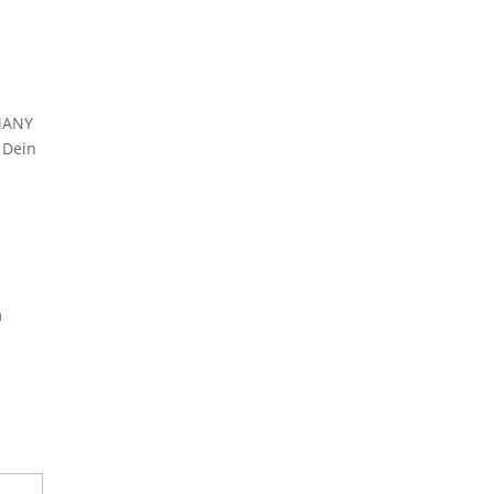
MANY
 Dein
m