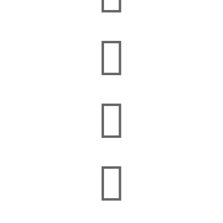


