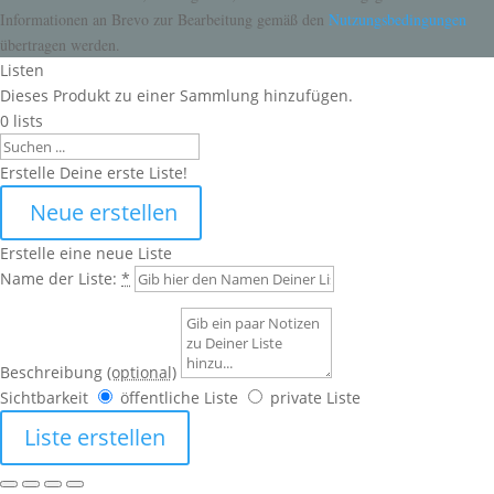
Informationen an Brevo zur Bearbeitung gemäß den
Nutzungsbedingungen
übertragen werden.
Listen
Dieses Produkt zu einer Sammlung hinzufügen.
0
lists
Search
Erstelle Deine erste Liste!
Neue erstellen
Erstelle eine neue Liste
Name der Liste:
*
Beschreibung
(optional)
Sichtbarkeit
öffentliche Liste
private Liste
Liste erstellen