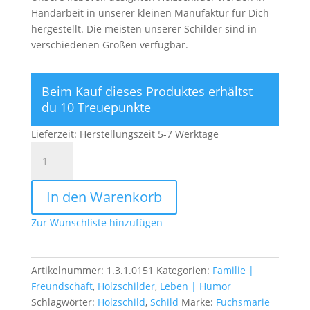
Handarbeit in unserer kleinen Manufaktur für Dich
hergestellt. Die meisten unserer Schilder sind in
verschiedenen Größen verfügbar.
Beim Kauf dieses Produktes erhältst
du 10 Treuepunkte
Lieferzeit:
Herstellungszeit 5-7 Werktage
Meine
Katze
darf
In den Warenkorb
in
meinem
Zur Wunschliste hinzufügen
Bett
schlafen
...
Artikelnummer:
1.3.1.0151
Kategorien:
Familie |
Menge
Freundschaft
,
Holzschilder
,
Leben | Humor
Schlagwörter:
Holzschild
,
Schild
Marke:
Fuchsmarie