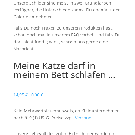
Unsere Schilder sind meist in zwei Grundfarben
verfügbar, die Unterschiede kannst Du ebenfalls der
Galerie entnehmen.
Falls Du noch Fragen zu unseren Produkten hast,
schau doch mal in unserem FAQ vorbei. Und falls Du
dort nicht fündig wirst, schreib uns gerne eine
Nachricht.
Meine Katze darf in
meinem Bett schlafen …
Ursprünglicher
Aktueller
14,95
€
10,00
€
Preis
Preis
war:
ist:
Kein Mehrwertsteuerausweis, da Kleinunternehmer
14,95 €
10,00 €.
nach §19 (1) UStG. Preise zzgl.
Versand
Unsere liebevoll designten Holzschilder werden in