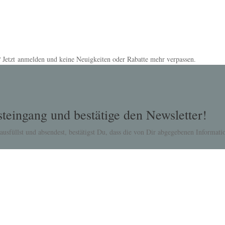
 Jetzt anmelden und keine Neuigkeiten oder Rabatte mehr verpassen.
teingang und bestätige den Newsletter!
usfüllst und absendest, bestätigst Du, dass die von Dir abgegebenen Informa