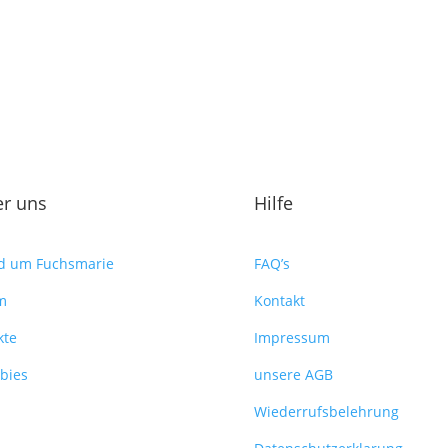
r uns
Hilfe
d um Fuchsmarie
FAQ’s
m
Kontakt
kte
Impressum
bies
unsere AGB
Wiederrufsbelehrung