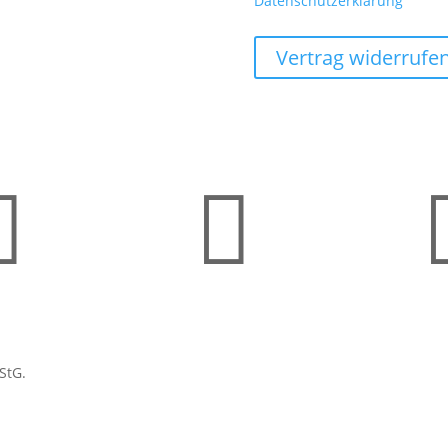
Datenschutzerklarung
Vertrag widerrufe


StG.