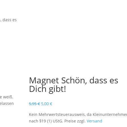
, dass es
Magnet Schön, dass es
Dich gibt!
e weiß.
gelassen
Ursprünglicher
Aktueller
5,95
€
5,00
€
Preis
Preis
Kein Mehrwertsteuerausweis, da Kleinunternehme
war:
ist:
nach §19 (1) UStG. Preise zzgl.
Versand
5,95 €
5,00 €.