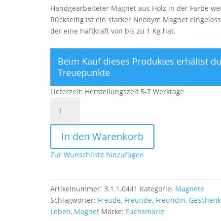
Handgearbeiteter Magnet aus Holz in der Farbe we
Rückseitig ist ein starker Neodym Magnet eingelas
der eine Haftkraft von bis zu 1 Kg hat.
Beim Kauf dieses Produktes erhältst du
Treuepunkte
Lieferzeit:
Herstellungszeit 5-7 Werktage
Magnet
Schön,
dass
In den Warenkorb
es
Dich
Zur Wunschliste hinzufügen
gibt!
Menge
Artikelnummer:
3.1.1.0441
Kategorie:
Magnete
Schlagwörter:
Freude
,
Freunde
,
Freundin
,
Geschenk
Leben
,
Magnet
Marke:
Fuchsmarie