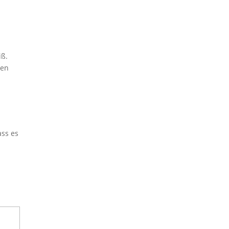
iß.
sen
ass es