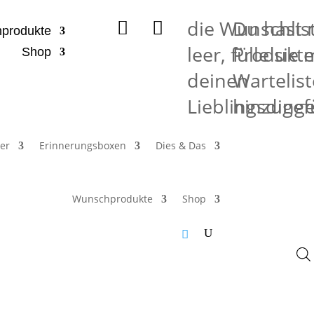
die Wunschlist
Du hast 


produkte
leer, fülle sie 
Produkte
Shop
deinen
Wartelist
Lieblingsding
hinzugef
er
Erinnerungsboxen
Dies & Das
Wunschprodukte
Shop