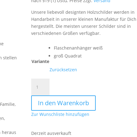
nach §19 (1) UStG. Preise zzgl.
Versand
Unsere liebevoll designten Holzschilder werden in
Handarbeit in unserer kleinen Manufaktur für Dich
hergestellt. Die meisten unserer Schilder sind in
verschiedenen Größen verfügbar.
ke
Flaschenanhänger weiß
groß Quadrat
h stellen
Variante
Zurücksetzen
It
´s
always
In den Warenkorb
time
Familie,
for
Zur Wunschliste hinzufügen
a
en,
Gläsel
Wein
n heraus
Derzeit ausverkauft