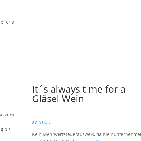
me for a
It´s always time for a
Gläsel Wein
ebe zum
ab
5,00
€
ng bis
Kein Mehrwertsteuerausweis, da Kleinunternehme