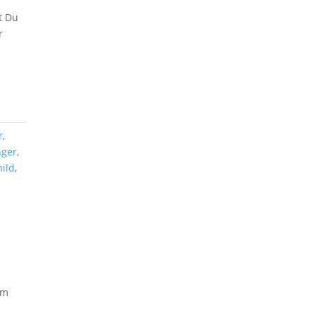
t Du
r
r
,
nger
,
hild
,
um