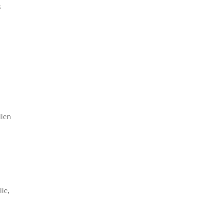
s
llen
ie,