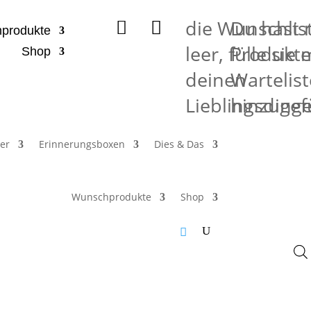
die Wunschlist
Du hast 


produkte
leer, fülle sie 
Produkte
Shop
deinen
Wartelist
Lieblingsding
hinzugef
er
Erinnerungsboxen
Dies & Das
Wunschprodukte
Shop