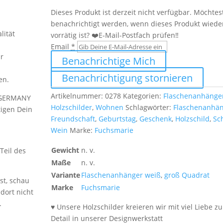
Menge
Dieses Produkt ist derzeit nicht verfügbar. Möchtes
benachrichtigt werden, wenn dieses Produkt wiede
lität
vorrätig ist? ❤️E-Mail-Postfach prüfen‼️
Email
*
ur
Benachrichtige Mich
Benachrichtigung stornieren
en.
Artikelnummer:
0278
Kategorien:
Flaschenanhänge
 GERMANY
Holzschilder
,
Wohnen
Schlagwörter:
Flaschenanhä
rtigen Dein
Freundschaft
,
Geburtstag
,
Geschenk
,
Holzschild
,
Sc
Wein
Marke:
Fuchsmarie
Gewicht
n. v.
Teil des
Maße
n. v.
Variante
Flaschenanhänger weiß
,
groß Quadrat
st, schau
Marke
Fuchsmarie
dort nicht
.
♥ Unsere Holzschilder kreieren wir mit viel Liebe z
Detail in unserer Designwerkstatt