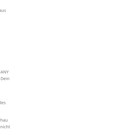
aus
MANY
 Dein
des
chau
 nicht