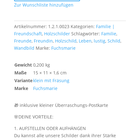
Psychologen
Zur Wunschliste hinzufügen
Menge
Artikelnummer:
1.2.1.0023
Kategorien:
Familie |
Freundschaft
,
Holzschilder
Schlagwörter:
Familie
,
Freunde
,
Freundin
,
Holzschild
,
Leben
,
lustig
,
Schild
,
Wandbild
Marke:
Fuchsmarie
Gewicht
0,200 kg
Maße
15 × 11 × 1,6 cm
Variante
klein mit Fräsung
Marke
Fuchsmarie
🎁 inklusive kleiner Überraschungs-Postkarte
🌸DEINE VORTEILE:
1. AUFSTELLEN ODER AUFHÄNGEN
Du kannst alle unsere Schilder dank ihrer Stärke