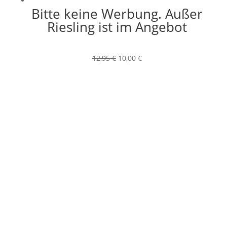
Bitte keine Werbung. Außer
Riesling ist im Angebot
Ursprünglicher
Aktueller
12,95
€
10,00
€
Preis
Preis
war:
ist:
12,95 €
10,00 €.