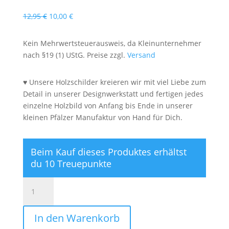
Ursprünglicher
Aktueller
12,95
€
10,00
€
Preis
Preis
war:
ist:
Kein Mehrwertsteuerausweis, da Kleinunternehmer
12,95 €
10,00 €.
nach §19 (1) UStG. Preise zzgl.
Versand
♥ Unsere Holzschilder kreieren wir mit viel Liebe zum
Detail in unserer Designwerkstatt und fertigen jedes
einzelne Holzbild von Anfang bis Ende in unserer
kleinen Pfälzer Manufaktur von Hand für Dich.
Beim Kauf dieses Produktes erhältst
du 10 Treuepunkte
Ich
war
heute
In den Warenkorb
beim