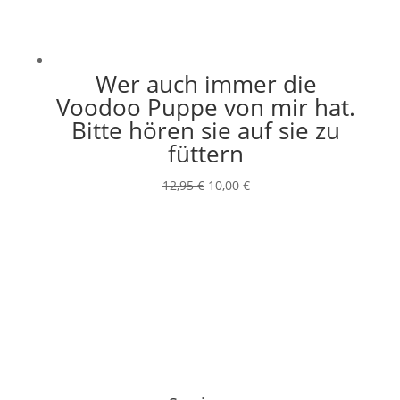
Wer auch immer die
Voodoo Puppe von mir hat.
Bitte hören sie auf sie zu
füttern
Ursprünglicher
Aktueller
12,95
€
10,00
€
Preis
Preis
war:
ist:
12,95 €
10,00 €.