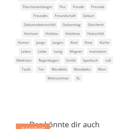
Flaschenanhänger
Flur
Freude
Freunde
Freundin
Freundschaft
Geburt
Geburtsdatenschild
Geburtstag
Geschenk
Hochzeit
Holzbox
Holzkiste
Holzschild
Humor
Junge
Jungen
Kind
Kiste
Küche
Leben
Liebe
lustig
Magnet
motivation
Mädchen
Regenbogen
Schild
Sparbuch
süß
Taufe
Tier
Wandbild
Wanddeko
Wein
Wohnzimmer
XL
Das könnte dir auch
Angebot!
Angebot!
Angebot!