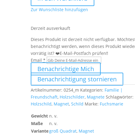
steht
Zur Wunschliste hinzufügen
eine
Erzieher
der
Derzeit ausverkauft
seine
Dieses Produkt ist derzeit nicht verfügbar. Möchtes
Arbeit
benachrichtigt werden, wenn dieses Produkt wiede
mit
vorrätig ist? ❤️E-Mail-Postfach prüfen‼️
Liebe
Email
*
macht
Menge
Benachrichtige Mich
Benachrichtigung stornieren
Artikelnummer:
0254_m
Kategorien:
Familie |
Freundschaft
,
Holzschilder
,
Magnete
Schlagwörter:
Holzschild
,
Magnet
,
Schild
Marke:
Fuchsmarie
Gewicht
n. v.
Maße
n. v.
Variante
groß Quadrat
,
Magnet