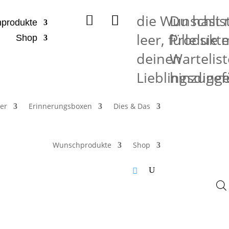
die Wunschlist
Du hast 


produkte
leer, fülle sie 
Produkte
Shop
deinen
Wartelist
Lieblingsding
hinzugef
er
Erinnerungsboxen
Dies & Das
Wunschprodukte
Shop