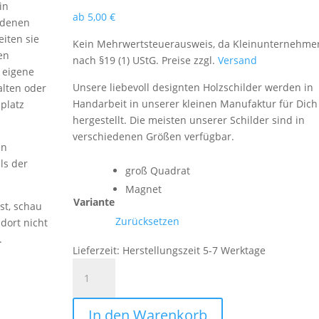
in
ab
5,00
€
edenen
iten sie
Kein Mehrwertsteuerausweis, da Kleinunternehme
en
nach §19 (1) UStG. Preise zzgl.
Versand
e eigene
Unsere liebevoll designten Holzschilder werden in
alten oder
Handarbeit in unserer kleinen Manufaktur für Dich
splatz
hergestellt. Die meisten unserer Schilder sind in
verschiedenen Größen verfügbar.
en
ls der
groß Quadrat
Magnet
Variante
st, schau
Zurücksetzen
dort nicht
.
Lieferzeit:
Herstellungszeit 5-7 Werktage
Hinter
jedem
lebensfrohen
In den Warenkorb
Kind