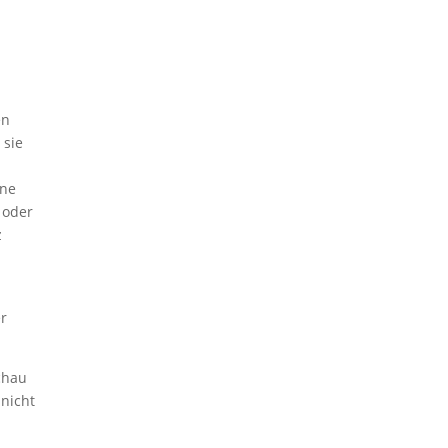
en
 sie
ene
 oder
z
r
chau
 nicht