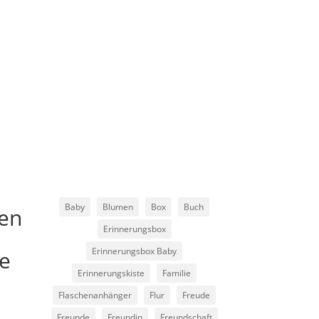
Baby
Blumen
Box
Buch
hen
Erinnerungsbox
Erinnerungsbox Baby
be
Erinnerungskiste
Familie
Flaschenanhänger
Flur
Freude
Freunde
Freundin
Freundschaft