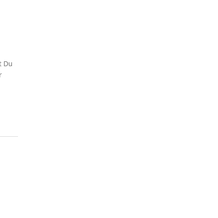
t Du
r