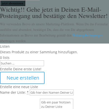
jetzt abonnieren
Wichtig!! Gehe jetzt in Deinen E-Mail-
Posteingang und bestätige den Newsletter!
Wir verwenden Brevo als unsere Marketing-Plattform. Wenn Du das Formular
ausfüllst und absendest, bestätigst Du, dass die von Dir abgegebenen
Informationen an Brevo zur Bearbeitung gemäß den
Nutzungsbedingungen
übertragen werden.
Listen
Dieses Produkt zu einer Sammlung hinzufügen.
0
lists
Search
Erstelle Deine erste Liste!
Neue erstellen
Erstelle eine neue Liste
Name der Liste:
*