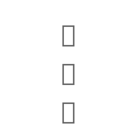


