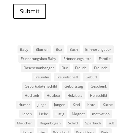
Submit
Baby
Blumen
Box
Buch
Erinnerungsbox
Erinnerungsbox Baby
Erinnerungskiste
Familie
Flaschenanhänger
Flur
Freude
Freunde
Freundin
Freundschaft
Geburt
Geburtsdatenschild
Geburtstag
Geschenk
Hochzeit
Holzbox
Holzkiste
Holzschild
Humor
Junge
Jungen
Kind
Kiste
Küche
Leben
Liebe
lustig
Magnet
motivation
Mädchen
Regenbogen
Schild
Sparbuch
süß
Taufe
Tier
Wandbild
Wanddeko
Wein