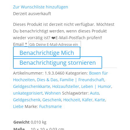
Zur Wunschliste hinzufügen
Derzeit ausverkauft
Dieses Produkt ist derzeit nicht verfügbar. Möchtest
Du benachrichtigt werden, wenn dieses Produkt
wieder vorrätig ist? ❤️E-Mail-Postfach prüfen‼️
Email
*
Benachrichtige Mich
Benachrichtigung stornieren
Artikelnummer:
1.9.3.0460
Kategorien:
Boxen für
Hochzeiten
,
Dies & Das
,
Familie | Freundschaft
,
Geldgeschenkkarte
,
Holzaufsteller
,
Leben | Humor
,
unkategorisiert
,
Wohnen
Schlagwörter:
Auto
,
Geldgeschenk
,
Geschenk
,
Hochzeit
,
Käfer
,
Karte
,
Liebe
Marke:
Fuchsmarie
Gewicht
0,010 kg
Maße
10 × 10 × 0,03 cm