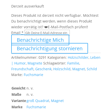
Leben
Derzeit ausverkauft
ausmachen
Dieses Produkt ist derzeit nicht verfügbar. Möchtest
Menge
Du benachrichtigt werden, wenn dieses Produkt
wieder vorrätig ist? ❤️E-Mail-Postfach prüfen‼️
Email
*
Benachrichtige Mich
Benachrichtigung stornieren
Artikelnummer:
0291
Kategorien:
Holzschilder
,
Leben
| Humor
,
Magnete
Schlagwörter:
Familie
,
Freundschaft
,
Geschenk
,
Holzschild
,
Magnet
,
Schild
Marke:
Fuchsmarie
Gewicht
n. v.
Maße
n. v.
Variante
groß Quadrat
,
Magnet
Marke
Fuchsmarie