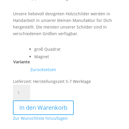
Unsere liebevoll designten Holzschilder werden in
Handarbeit in unserer kleinen Manufaktur für Dich
hergestellt. Die meisten unserer Schilder sind in
verschiedenen Größen verfügbar.
groß Quadrat
Magnet
Variante
Zurücksetzen
Lieferzeit:
Herstellungszeit 5-7 Werktage
Die
kleinen
Dinge
In den Warenkorb
sind
es
Zur Wunschliste hinzufügen
die
das