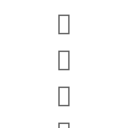


