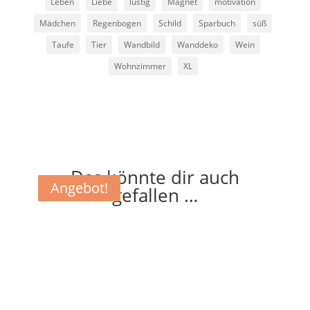
Leben
Liebe
lustig
Magnet
motivation
Mädchen
Regenbogen
Schild
Sparbuch
süß
Taufe
Tier
Wandbild
Wanddeko
Wein
Wohnzimmer
XL
Das könnte dir auch
Angebot!
Angebot!
Angebot!
gefallen …