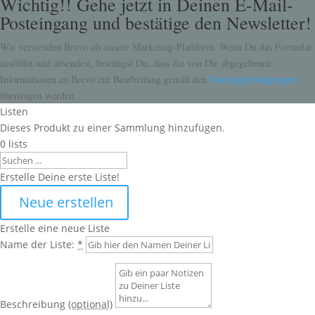
Wichtig!! Gehe jetzt in Deinen E-Mail-
Posteingang und bestätige den Newsletter!
Wir verwenden Brevo als unsere Marketing-Plattform. Wenn Du das Formular
ausfüllst und absendest, bestätigst Du, dass die von Dir abgegebenen
Informationen an Brevo zur Bearbeitung gemäß den
Nutzungsbedingungen
übertragen werden.
Listen
Dieses Produkt zu einer Sammlung hinzufügen.
0
lists
Search
Erstelle Deine erste Liste!
Neue erstellen
Erstelle eine neue Liste
Name der Liste:
*
Beschreibung
(optional)