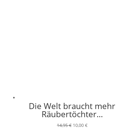
Die Welt braucht mehr
Räubertöchter…
Ursprünglicher
Aktueller
14,95
€
10,00
€
Preis
Preis