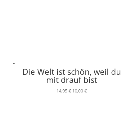
Die Welt ist schön, weil du
mit drauf bist
Ursprünglicher
Aktueller
14,95
€
10,00
€
Preis
Preis
war:
ist:
14,95 €
10,00 €.