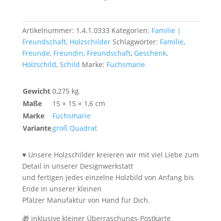
das
wir
Menge
Artikelnummer:
1.4.1.0333
Kategorien:
Familie |
Freundschaft
,
Holzschilder
Schlagwörter:
Familie
,
Freunde
,
Freundin
,
Freundschaft
,
Geschenk
,
Holzschild
,
Schild
Marke:
Fuchsmarie
Gewicht
0,275 kg
Maße
15 × 15 × 1,6 cm
Marke
Fuchsmarie
Variante
groß Quadrat
♥ Unsere Holzschilder kreieren wir mit viel Liebe zum
Detail in unserer Designwerkstatt
und fertigen jedes einzelne Holzbild von Anfang bis
Ende in unserer kleinen
Pfälzer Manufaktur von Hand für Dich.
🎁 inklusive kleiner Überraschungs-Postkarte