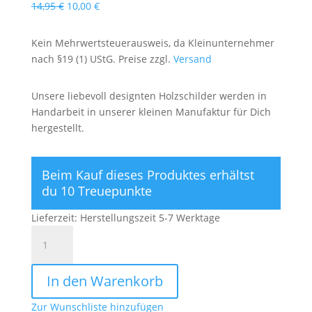
Ursprünglicher
Aktueller
14,95
€
10,00
€
Preis
Preis
war:
ist:
Kein Mehrwertsteuerausweis, da Kleinunternehmer
14,95 €
10,00 €.
nach §19 (1) UStG. Preise zzgl.
Versand
Unsere liebevoll designten Holzschilder werden in
Handarbeit in unserer kleinen Manufaktur für Dich
hergestellt.
Beim Kauf dieses Produktes erhältst
du 10 Treuepunkte
Lieferzeit:
Herstellungszeit 5-7 Werktage
Das
Schönste
an
In den Warenkorb
uns
ist
Zur Wunschliste hinzufügen