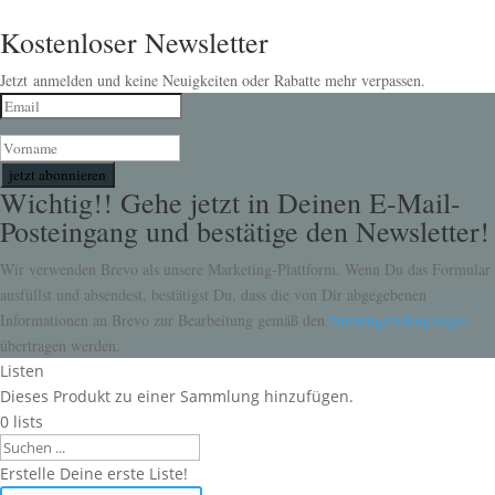
Kostenloser Newsletter
Jetzt anmelden und keine Neuigkeiten oder Rabatte mehr verpassen.
jetzt abonnieren
Wichtig!! Gehe jetzt in Deinen E-Mail-
Posteingang und bestätige den Newsletter!
Wir verwenden Brevo als unsere Marketing-Plattform. Wenn Du das Formular
ausfüllst und absendest, bestätigst Du, dass die von Dir abgegebenen
Informationen an Brevo zur Bearbeitung gemäß den
Nutzungsbedingungen
übertragen werden.
Listen
Dieses Produkt zu einer Sammlung hinzufügen.
0
lists
Search
Erstelle Deine erste Liste!