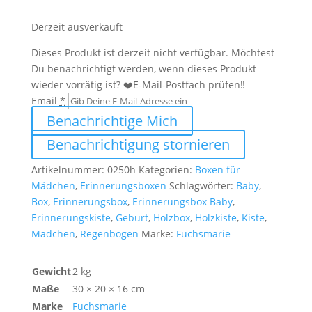
Menge
Derzeit ausverkauft
Dieses Produkt ist derzeit nicht verfügbar. Möchtest
Du benachrichtigt werden, wenn dieses Produkt
wieder vorrätig ist? ❤️E-Mail-Postfach prüfen‼️
Email
*
Benachrichtige Mich
Benachrichtigung stornieren
Artikelnummer:
0250h
Kategorien:
Boxen für
Mädchen
,
Erinnerungsboxen
Schlagwörter:
Baby
,
Box
,
Erinnerungsbox
,
Erinnerungsbox Baby
,
Erinnerungskiste
,
Geburt
,
Holzbox
,
Holzkiste
,
Kiste
,
Mädchen
,
Regenbogen
Marke:
Fuchsmarie
Gewicht
2 kg
Maße
30 × 20 × 16 cm
Marke
Fuchsmarie