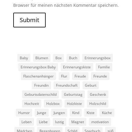
Browser für meinen nächsten Kommentar speichern.
Submit
Baby
Blumen
Box
Buch
Erinnerungsbox
Erinnerungsbox Baby
Erinnerungskiste
Familie
Flaschenanhänger
Flur
Freude
Freunde
Freundin
Freundschaft
Geburt
Geburtsdatenschild
Geburtstag
Geschenk
Hochzeit
Holzbox
Holzkiste
Holzschild
Humor
Junge
Jungen
Kind
Kiste
Küche
Leben
Liebe
lustig
Magnet
motivation
Mädchen
Regenbogen
Schild
Sparbuch
süß