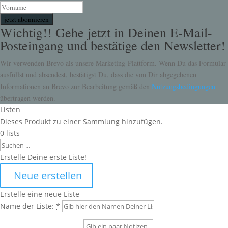
jetzt abonnieren
Wichtig!! Gehe jetzt in Deinen E-Mail-
Posteingang und bestätige den Newsletter!
Wir verwenden Brevo als unsere Marketing-Plattform. Wenn Du das Formular
ausfüllst und absendest, bestätigst Du, dass die von Dir abgegebenen
Informationen an Brevo zur Bearbeitung gemäß den
Nutzungsbedingungen
übertragen werden.
Listen
Dieses Produkt zu einer Sammlung hinzufügen.
0
lists
Search
Erstelle Deine erste Liste!
Neue erstellen
Erstelle eine neue Liste
Name der Liste:
*