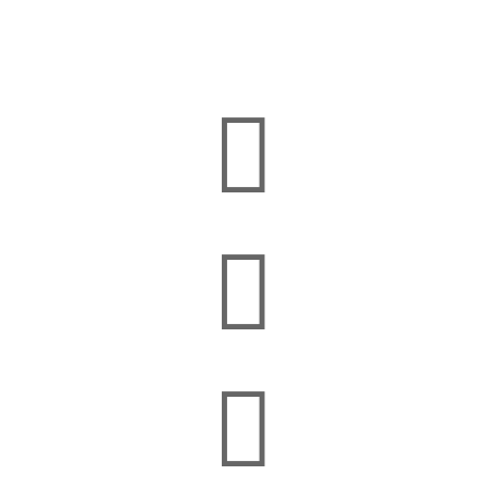


