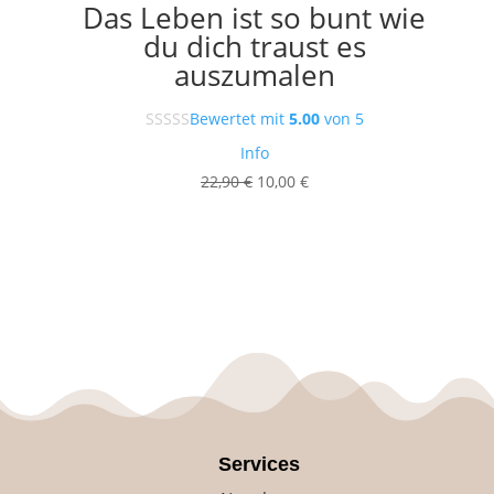
Das Leben ist so bunt wie
du dich traust es
auszumalen
Bewertet mit
5.00
von 5
Info
Ursprünglicher
Aktueller
22,90
€
10,00
€
Preis
Preis
war:
ist:
22,90 €
10,00 €.
Services