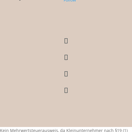




Kein Mehrwertsteuerausweis, da Kleinunternehmer nach §19 (1)