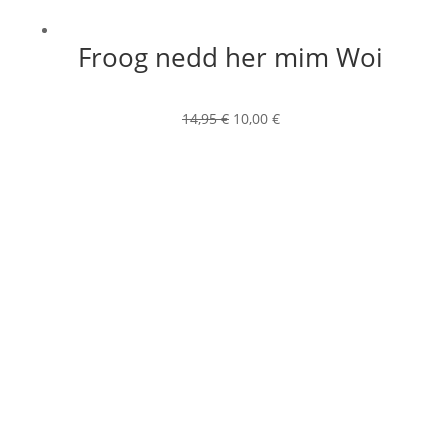
Froog nedd her mim Woi
Ursprünglicher
Aktueller
14,95
€
10,00
€
Preis
Preis
war:
ist:
14,95 €
10,00 €.