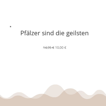
Pfälzer sind die geilsten
Ursprünglicher
Aktueller
14,95
€
10,00
€
Preis
Preis
war:
ist:
14,95 €
10,00 €.