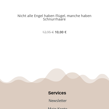
Nicht alle Engel haben Flügel, manche haben
Schnurrhaare
Ursprünglicher
Aktueller
12,95
€
10,00
€
Preis
Preis
war:
ist:
12,95 €
10,00 €.
Services
Newsletter
Mein Konto