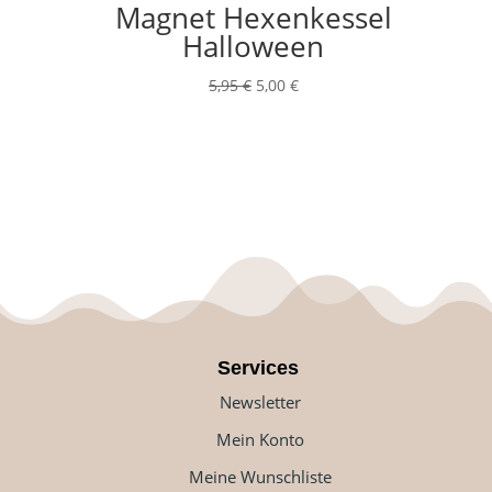
Magnet Hexenkessel
Halloween
Ursprünglicher
Aktueller
5,95
€
5,00
€
Preis
Preis
war:
ist:
5,95 €
5,00 €.
Services
Newsletter
Mein Konto
Meine Wunschliste