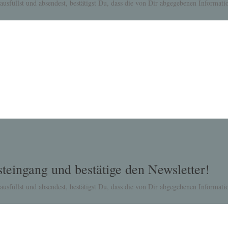
usfüllst und absendest, bestätigst Du, dass die von Dir abgegebenen Informa
teingang und bestätige den Newsletter!
usfüllst und absendest, bestätigst Du, dass die von Dir abgegebenen Informa