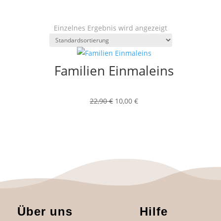
Einzelnes Ergebnis wird angezeigt
Familien Einmaleins
Ursprünglicher
Aktueller
22,90
€
10,00
€
Preis
Preis
war:
ist:
22,90 €
10,00 €.
Über uns
Hilfe