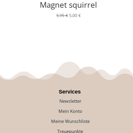
Magnet squirrel
Ursprünglicher
Aktueller
5,95
€
5,00
€
Preis
Preis
war:
ist:
5,95 €
5,00 €.
Services
Newsletter
Mein Konto
Meine Wunschliste
Treuepunkte