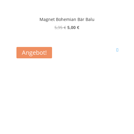
Magnet Bohemian Bär Balu
Ursprünglicher
Aktueller
5,95
€
5,00
€
Preis
Preis
war:
ist:
5,95 €
5,00 €.
Angebot!