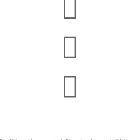


