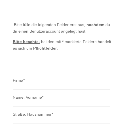
Bitte fülle die folgenden Felder erst aus,
nachdem
du
dir einen Benutzeraccount angelegt hast.
Bitte beachte:
bei den mit * markierte Feldern handelt
es sich um
Pflichtfelder
.
Bitte lasse dieses Feld leer.
Bitte lasse dieses Feld leer.
Firma*
Name, Vorname*
Straße, Hausnummer*